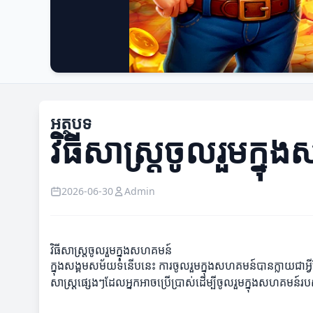
អត្ថបទ
វិធីសាស្រ្តចូលរួមក្ន
2026-06-30
Admin
វិធីសាស្រ្តចូលរួមក្នុងសហគមន៍
ក្នុងសង្គមសម័យទំនើបនេះ ការចូលរួមក្នុងសហគមន៍បានក្លាយជាអ្
សាស្រ្តផ្សេងៗដែលអ្នកអាចប្រើប្រាស់ដើម្បីចូលរួមក្នុងសហគមន៍រប