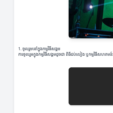
1. ចូលរួមនៅក្នុងកម្មវិធីសង្គម
ការចូលរួមក្នុងកម្មវិធីសង្គមដូចជា ពិធីជប់លៀង ឬកម្មវិធីសហគមន៍