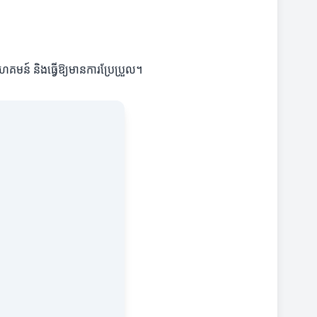
គមន៍ និងធ្វើឱ្យមានការប្រែប្រួល។