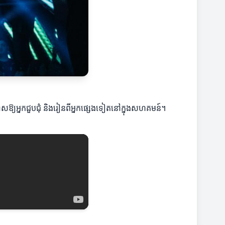
់ឱកាសឱ្យអ្នកជួបជុំ និងរៀនពីអ្នកផ្សេងទៀតនៅក្នុងសហគមន៍។