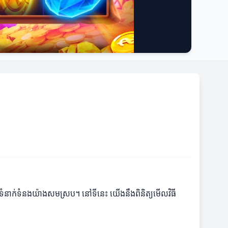
ើតទំនាក់ទំនងយ៉ាងសមស្រប។ នៅទីនេះ យើងនឹងពិនិត្យមើលវិធី