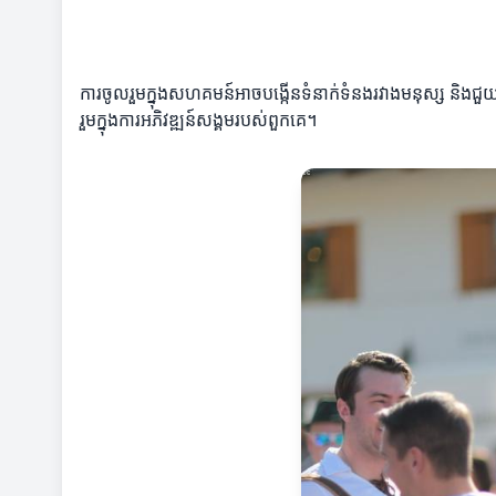
ការចូលរួមក្នុងសហគមន៍អាចបង្កើនទំនាក់ទំនងរវាងមនុស្ស និងជួយប
រួមក្នុងការអភិវឌ្ឍន៍សង្គមរបស់ពួកគេ។