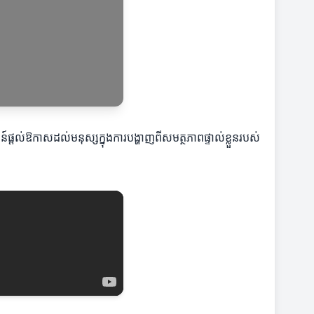
្តល់ឱកាសដល់មនុស្សក្នុងការបង្ហាញពីសមត្ថភាពផ្ទាល់ខ្លួនរបស់