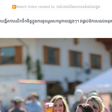
▶
Watch Video related to: ការប៉ះពាល់នៃសហគមន៍ដល់សង្គម
ង្កើតការលើកទឹកចិត្តក្នុងការចូលរួមសកម្មភាពផ្សេងៗ។ វាផ្តល់ឱកាសដល់មនុស្ស