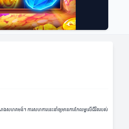
គោលបំណងសហគមន៍។ ការសហការនេះនាំឲ្យមានការកែលម្អលើជីវិតរបស់