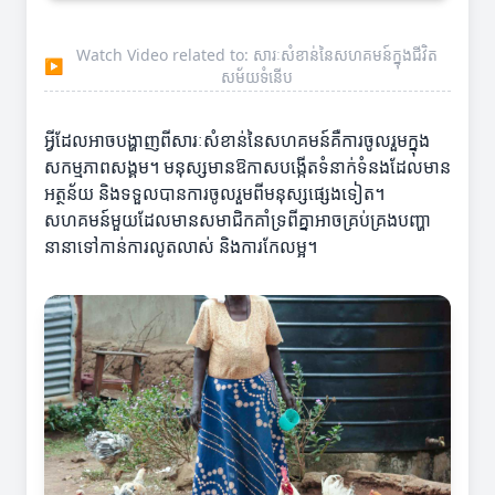
Watch Video related to: សារៈសំខាន់នៃសហគមន៍ក្នុងជីវិត
▶
សម័យទំនើប
អ្វីដែលអាចបង្ហាញពីសារៈសំខាន់នៃសហគមន៍គឺការចូលរួមក្នុង
សកម្មភាពសង្គម។ មនុស្សមានឱកាសបង្កើតទំនាក់ទំនងដែលមាន
អត្ថន័យ និងទទួលបានការចូលរួមពីមនុស្សផ្សេងទៀត។
សហគមន៍មួយដែលមានសមាជិកគាំទ្រពីគ្នាអាចគ្រប់គ្រងបញ្ហា
នានាទៅកាន់ការលូតលាស់ និងការកែលម្អ។