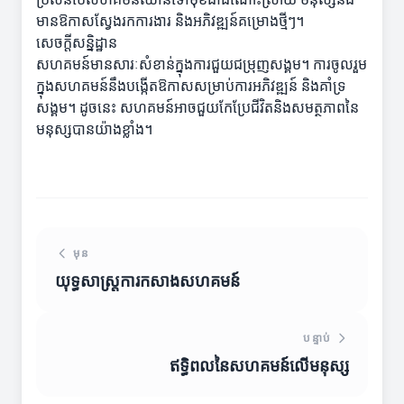
មានឱកាសស្វែងរកការងារ និងអភិវឌ្ឍន៍គម្រោងថ្មីៗ។
សេចក្តីសន្និដ្ឋាន
សហគមន៍មានសារៈសំខាន់ក្នុងការជួយជម្រុញសង្គម។ ការចូលរួម
ក្នុងសហគមន៍នឹងបង្កើតឱកាសសម្រាប់ការអភិវឌ្ឍន៍ និងគាំទ្រ
សង្គម។ ដូចនេះ សហគមន៍អាចជួយកែប្រែជីវិតនិងសមត្ថភាពនៃ
មនុស្សបានយ៉ាងខ្លាំង។
មុន
យុទ្ធសាស្ត្រការកសាងសហគមន៍
បន្ទាប់
ឥទ្ធិពលនៃសហគមន៍លើមនុស្ស