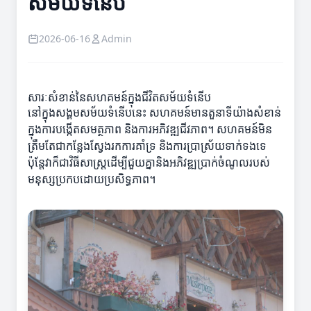
សម័យទំនើប
2026-06-16
Admin
សារៈសំខាន់នៃសហគមន៍ក្នុងជីវិតសម័យទំនើប
នៅក្នុងសង្គមសម័យទំនើបនេះ សហគមន៍មានតួនាទីយ៉ាងសំខាន់
ក្នុងការបង្កើតសមត្ថភាព និងការអភិវឌ្ឍជីវភាព។ សហគមន៍មិន
ត្រឹមតែជាកន្លែងស្វែងរកការគាំទ្រ និងការប្រាស្រ័យទាក់ទងទេ
ប៉ុន្តែវាក៏ជាវិធីសាស្ត្រដើម្បីជួយគ្នានិងអភិវឌ្ឍប្រាក់ចំណូលរបស់
មនុស្សប្រកបដោយប្រសិទ្ធភាព។