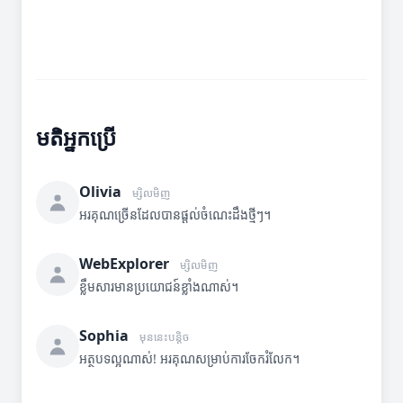
មតិអ្នកប្រើ
Olivia
ម្សិលមិញ
អរគុណច្រើនដែលបានផ្តល់ចំណេះដឹងថ្មីៗ។
WebExplorer
ម្សិលមិញ
ខ្លឹមសារមានប្រយោជន៍ខ្លាំងណាស់។
Sophia
មុននេះបន្តិច
អត្ថបទល្អណាស់! អរគុណសម្រាប់ការចែករំលែក។