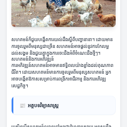
សហគមន៍ក៏ជួយបង្កើតការយល់ដឹងស្តីពីបញ្ហានានា។ ដោយមាន
ការចូលរួមពីមនុស្សជាច្រើន សហគមន៍អាចផ្តល់នូវការកែលម្អ
ដល់សង្គម និងជួយគ្នាក្នុងការចេះដឹងអំពីចំណេះដឹងថ្មីៗ។
សហគមន៍និងការអភិវឌ្ឍន៍
ការអភិវឌ្ឍន៍សហគមន៍អាចមានឥទ្ធិពលយ៉ាងខ្លាំងដល់គុណភាព
ជីវិត។ ដោយសហគមន៍មានការចូលរួមពីមនុស្សសហគមន៍ អ្នក
អាចបង្កើតឱកាសសម្រាប់ការពង្រីកអាជីវកម្ម និងការអភិវឌ្ឍ
សេដ្ឋកិច្ច។
📰
អត្ថបទវិទ្យាសាស្រ្ត
ប្រសិនបើសហគមន៍ឈានទៅមុខជាដំណោះស្រាយ មនុស្សនឹង