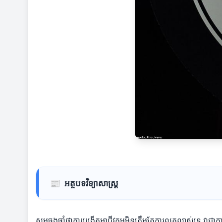
📰
អត្ថបទវិទ្យាសាស្រ្ត
សូមចងចាំថាការបង្កើតអាជីវកម្មមិនត្រឹមតែការលូតលាស់ទេ វាជាក