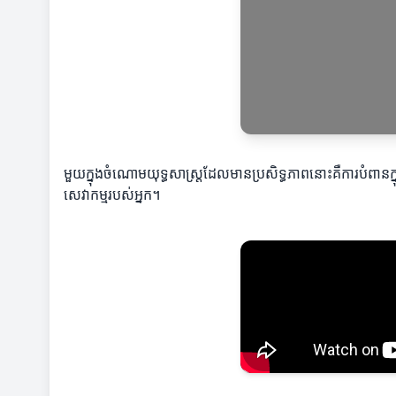
មួយក្នុងចំណោមយុទ្ធសាស្ត្រដែលមានប្រសិទ្ធភាពនោះគឺការបំពានក្ន
សេវាកម្មរបស់អ្នក។