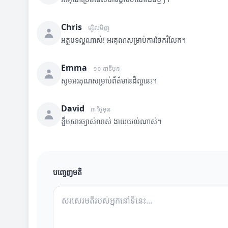
Chris
ម្សិលមិញ
អត្ថបទល្អណាស់! អរគុណសម្រាប់ការចែករំលែក។
Emma
១០ នាទីមុន
សូមអរគុណសម្រាប់ព័ត៌មានដ៏ល្អនេះ។
David
៣ ថ្ងៃមុន
ខ្លឹមសារច្បាស់លាស់ ងាយយល់ណាស់។
បញ្ចេញមតិ