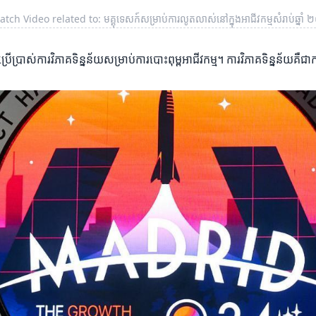
tch Video related to: មគ្គុទេសក៍សម្រាប់ការលូតលាស់នៅក្នុងអាជីវកម្មសំរាប់ឆ្នា
ើប្រាស់ការវិភាគទិន្នន័យសម្រាប់ការបោះពុម្ពអាជីវកម្ម។ ការវិភាគទិន្នន័យគឺជាក