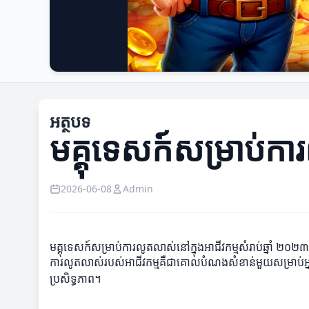
អត្ថបទ
មគ្គុទេសក៍សម្រាប់កា
2026-06-08
Admin
មគ្គុទេសក៍សម្រាប់ការលូតលាស់នៅក្នុងអាជីវកម្មសំរាប់ឆ្នាំ ២០២៣
ការលូតលាស់របស់អាជីវកម្មគឺជាគោលបំណងសំខាន់មួយសម្រាប់អ្នកជ
ប្រសិទ្ធភាព។