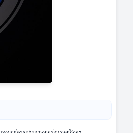
មានសារៈសំខាន់ក្នុងការលូតលាស់របស់អាជីវកម្ម។