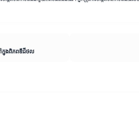
ៅក្នុងពិភពឌីជីថល