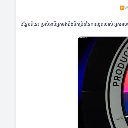
▶
Wa
បន្ថែមពីនេះ ប្រសិនបើអ្នកចង់ដឹងពីកម្រិតនៃការលូតលាស់ អ្នកអាចប្រ