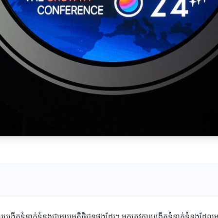
ារបង្កើតទំនាក់ទំនងជាមួយអតិថិជនផងដែរ។ អ្នកត្រូវការបង្កើតទំនាក់ទំនងដែល