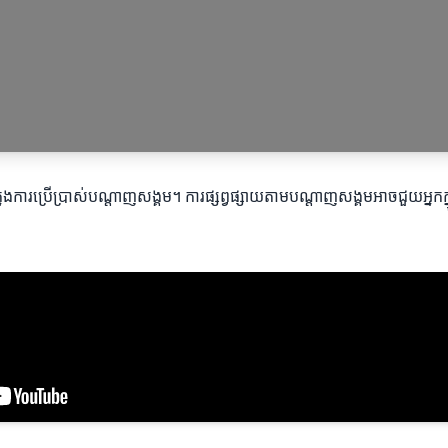
ុងការប្រើប្រាស់បណ្តាញសង្គម។ ការផ្សព្វផ្សាយតាមបណ្ដាញសង្គមអាចជួយអ្នកក្ន