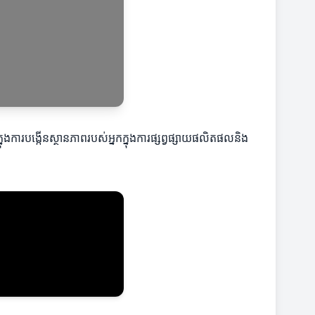
ុងការបង្កើនស្ថានភាពរបស់អ្នកក្នុងការផ្សព្វផ្សាយផលិតផលនិង