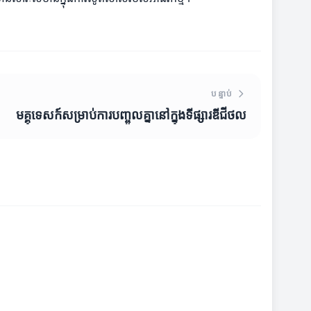
បន្ទាប់
មគ្គុទេសក៍សម្រាប់ការបញ្ចូលគ្នានៅក្នុងទីផ្សារឌីជីថល