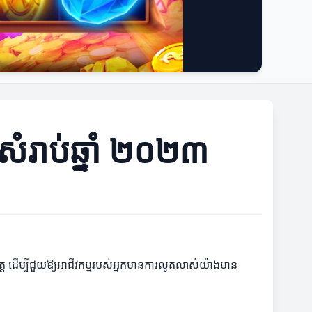
សំរាប់ឆ្នាំ ២០២៣
ត ដើម្បីជួយឱ្យអាជីវកម្មរបស់អ្នកមានការលូតលាស់យ៉ាងមាន