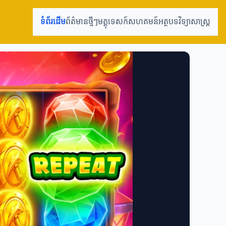
ទំព័រដើម
ព័ត៌មានថ្មីៗ
មគ្គុទេសក៍
សហគមន៍
អត្ថបទវិទ្យាសាស្រ្ត