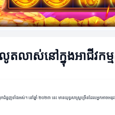
រលូតលាស់នៅក្នុងអាជីវកម្ម
ំនួញទាំងអស់។ នៅឆ្នាំ ២០២៣ នេះ មានយុទ្ធសាស្ត្រច្រើនដែលអ្នកអាចអនុវត្