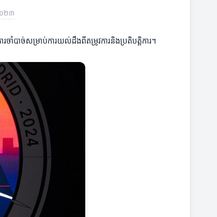
ំ ២០២៣
ារចាំបាច់សម្រាប់ការយល់ដឹងពីតម្រូវការនិងប្រតិបត្តិការ។