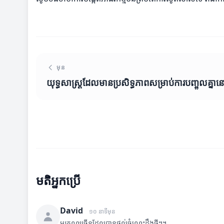
មុន
យុទ្ធសាស្ត្រដែលមានប្រសិទ្ធភាពសម្រាប់ការបញ្ចូលគ្នាន
មតិអ្នកប្រើ
David
១០ នាទីមុន
អរគុណច្រើនដែលបានផ្តល់ចំណេះដឹងថ្មីៗ។