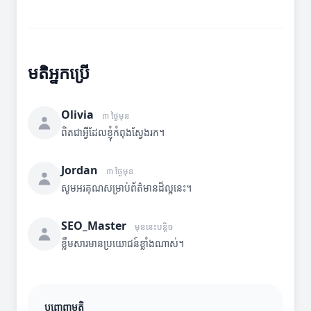
មតិអ្នកប្រើ
Olivia
៣ ថ្ងៃមុន
ពិតជាអ្វីដែលខ្ញុំកំពុងស្វែងរក។
Jordan
៣ ថ្ងៃមុន
សូមអរគុណសម្រាប់ព័ត៌មានដ៏ល្អនេះ។
SEO_Master
មុននេះបន្តិច
ខ្លឹមសារមានប្រយោជន៍ខ្លាំងណាស់។
បញ្ចេញមតិ