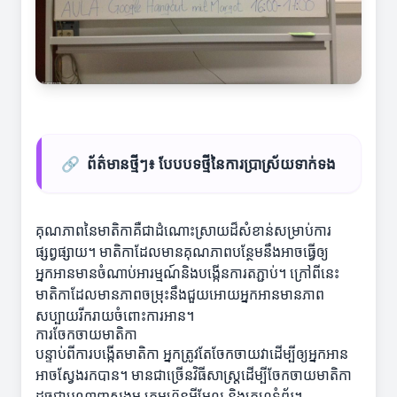
🔗
ព័ត៌មានថ្មីៗ៖ បែបបទថ្មីនៃការប្រាស្រ័យទាក់ទង
គុណភាពនៃមាតិកាគឺជាដំណោះស្រាយដ៏សំខាន់សម្រាប់ការ
ផ្សព្វផ្សាយ។ មាតិកាដែលមានគុណភាពបន្ថែមនឹងអាចធ្វើឲ្យ
អ្នកអានមានចំណាប់អារម្មណ៍និងបង្កើនការតភ្ជាប់។ ក្រៅពីនេះ
មាតិកាដែលមានភាពចម្រុះនឹងជួយអោយអ្នកអានមានភាព
សប្បាយរីករាយចំពោះការអាន។
ការចែកចាយមាតិកា
បន្ទាប់ពីការបង្កើតមាតិកា អ្នកត្រូវតែចែកចាយវាដើម្បីឲ្យអ្នកអាន
អាចស្វែងរកបាន។ មានជាច្រើនវិធីសាស្ត្រដើម្បីចែកចាយមាតិកា
ដូចជាបណ្ដាញសង្គម ក្រុមហ៊ុនអ៊ីមែល និងគេហទំព័រ។