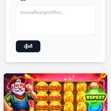
ផ្ញើមតិ