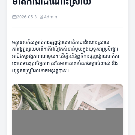
មាតិកាជាដំណោះស្រាយ
2026-05-31
Admin
មគ្គុទេសក៍សម្រាប់ការផ្សព្វផ្សាយមាតិកាជាដំណោះស្រាយ
ការផ្សព្វផ្សាយមាតិកាគឺជាផ្នែកសំខាន់មួយក្នុងយុទ្ធសាស្ត្រទីផ្សារ
អាជីវកម្មអង្គភាពណាមួយ។ ដើម្បីអភិវឌ្ឍន៍ការផ្សព្វផ្សាយមាតិកា
ដោយមានប្រសិទ្ធភាព គួរតែមានគោលបំណងច្បាស់លាស់ និង
យុទ្ធសាស្ត្រដែលអាចអនុវត្តបាន។