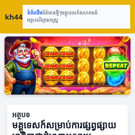
ទំព័រដើម
ព័ត៌មានថ្មីៗ
មគ្គុទេសក៍
សហគមន៍
kh44
អត្ថបទវិទ្យាសាស្រ្ត
អត្ថបទ
មគ្គុទេសក៍សម្រាប់ការផ្សព្វផ្សាយ