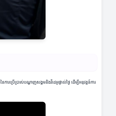
ការប្រើប្រាស់បណ្ដាញសង្គមនិងវីដេអូផ្ទាល់ថ្ងៃ ដើម្បីអនុវត្តន៍ការ