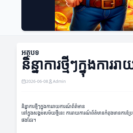
អត្ថបទ
និន្នាការថ្មីៗក្នុងកា
2026-06-08
Admin
និន្នាការថ្មីៗក្នុងការរាយការណ៍ព័ត៌មាន
នៅក្នុងសង្គមសម័យថ្មីនេះ ការរាយការណ៍ព័ត៌មានកំពុងមានការប្រែប្
ផងដែរ។