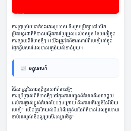
ការប្រាស្រ័យទាក់ទងរវាងប្រទេស និងក្រុមប្រឹក្សានៅលើក
ម្រិតអន្ដរជាតិក៏បានបង្កើតការប្រែប្រួលដល់ទស្សនៈនៃមេឌៀក្នុង
ការផ្សាយព័ត៌មានថ្មីៗ។ យើងត្រូវតែពិចារណាអំពីមេឌៀនៅក្នុង
ផ្នែកខ្លឹមសារដែលមានអត្ថន័យសំខាន់មួយ។
📰
មគ្គុទេសក៍
វិធីសាស្រ្តនៃការប្រើប្រាស់ព័ត៌មានថ្មីៗ
ការប្រើប្រាស់ព័ត៌មានថ្មីៗនៅក្នុងការបញ្ជូនព័ត៌មាននឹងអាចជួយ
ដល់ការផ្លាស់ប្តូរព័ត៌មានបែបចុងក្រោយ និងការអភិវឌ្ឍន៏នៃវិស័យ
មេឌៀ។ យើងត្រូវតែយល់ដឹងអំពីអត្ថន័យនៃព័ត៌មានដែលគួរអោយ
ចាប់អារម្មណ៍និងល្អប្រសើរឈ្លោះចិត្ត។