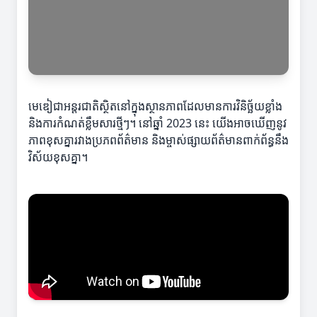
មេឌៀជាអន្ដរជាតិស្ថិតនៅក្នុងស្ថានភាពដែលមានការវិនិច្ឆ័យខ្លាំង
និងការកំណត់ខ្លឹមសារថ្មីៗ។ នៅឆ្នាំ 2023 នេះ យើងអាចឃើញនូវ
ភាពខុសគ្នារវាងប្រភពព័ត៌មាន និងម្ចាស់ផ្សាយព័ត៌មានពាក់ព័ន្ធនឹង
វិស័យខុសគ្នា។