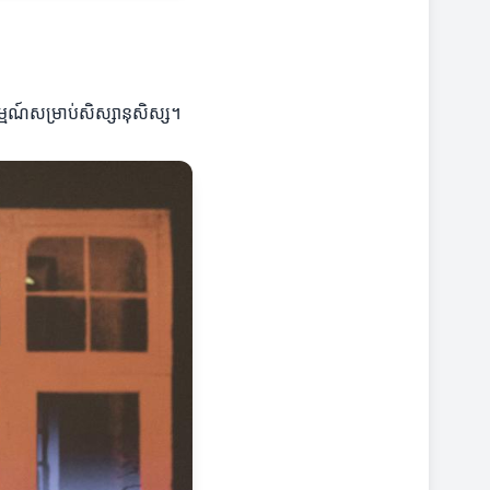
ម្មណ៍សម្រាប់សិស្សានុសិស្ស។