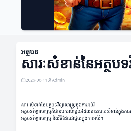
អត្ថបទ
សារៈសំខាន់នៃអត្ថបទវិទ្
2026-06-11
Admin
សារៈសំខាន់នៃអត្ថបទវិទ្យាសាស្រ្តក្នុងការអប់រំ
អត្ថបទវិទ្យាសាស្រ្តគឺជាឧបករណ៍មួយដែលមានសារៈសំខាន់ក្នុងការអប់
អត្ថបទវិទ្យាសាស្រ្ត និងវិធីដែលវាជួយក្នុងការអប់រំ។