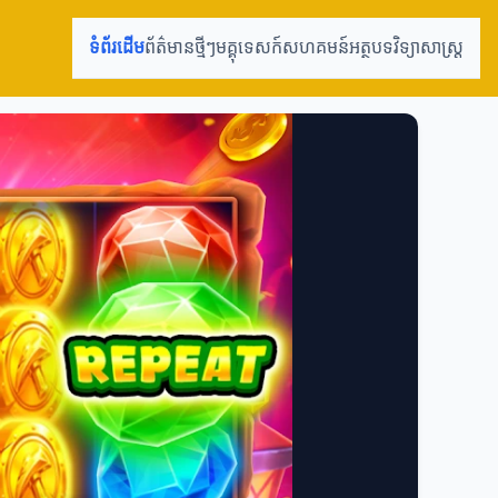
ទំព័រដើម
ព័ត៌មានថ្មីៗ
មគ្គុទេសក៍
សហគមន៍
អត្ថបទវិទ្យាសាស្រ្ត