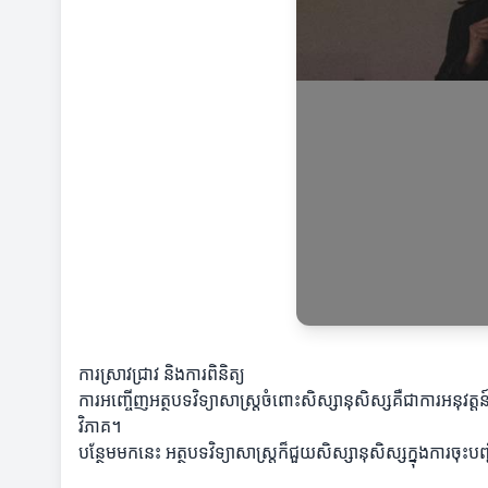
ការស្រាវជ្រាវ និងការពិនិត្យ
ការអញ្ចើញអត្ថបទវិទ្យាសាស្រ្តចំពោះសិស្សានុសិស្សគឺជាការអនុវត្តន៍
វិភាគ។
បន្ថែមមកនេះ អត្ថបទវិទ្យាសាស្រ្តក៏ជួយសិស្សានុសិស្សក្នុងការចុះ