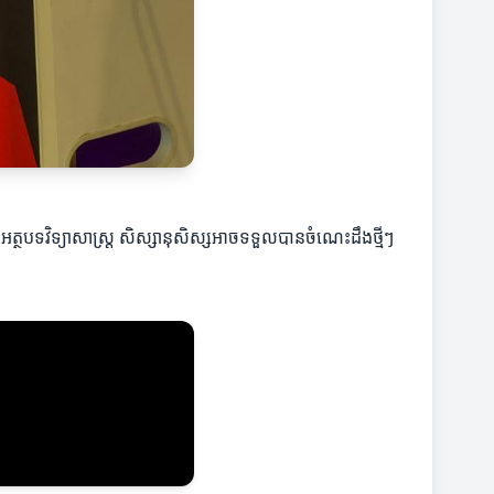
នអត្ថបទវិទ្យាសាស្រ្ត សិស្សានុសិស្សអាចទទួលបានចំណេះដឹងថ្មីៗ