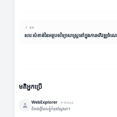
មុន
សារៈសំខាន់នៃអត្ថបទវិទ្យាសាស្ត្រនៅក្នុងការអភិវឌ្ឍចំណ
មតិអ្នកប្រើ
WebExplorer
២ ម៉ោងមុន
ពិតជាអ្វីដែលខ្ញុំកំពុងស្វែងរក។