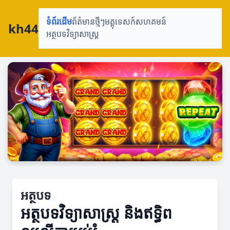
ទំព័រដើម
ព័ត៌មានថ្មីៗ
មគ្គុទេសក៍
សហគមន៍
kh44
អត្ថបទវិទ្យាសាស្រ្ត
អត្ថបទ
អត្ថបទវិទ្យាសាស្រ្ត និងឥទ្ធិព