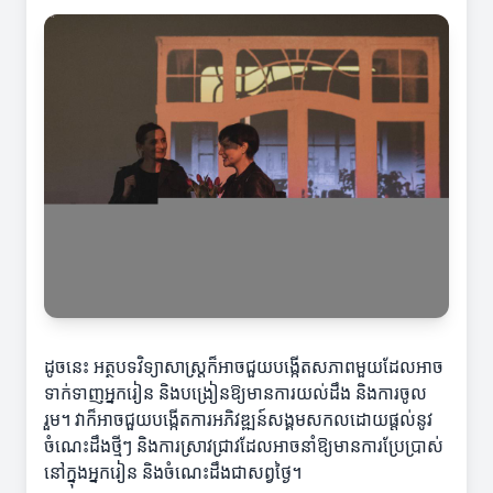
ដូចនេះ អត្ថបទវិទ្យាសាស្រ្តក៏អាចជួយបង្កើតសភាពមួយដែលអាច
ទាក់ទាញអ្នករៀន និងបង្រៀនឱ្យមានការយល់ដឹង និងការចូល
រួម។ វាក៏អាចជួយបង្កើតការអភិវឌ្ឍន៍សង្គមសកលដោយផ្តល់នូវ
ចំណេះដឹងថ្មីៗ និងការស្រាវជ្រាវដែលអាចនាំឱ្យមានការប្រែប្រាស់
នៅក្នុងអ្នករៀន និងចំណេះដឹងជាសព្វថ្ងៃ។