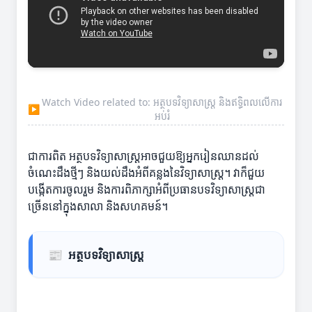
Watch Video related to: អត្ថបទវិទ្យាសាស្រ្ត និងឥទ្ធិពលលើការ
▶
អប់រំ
ជាការពិត អត្ថបទវិទ្យាសាស្រ្តអាចជួយឱ្យអ្នករៀនឈានដល់
ចំណេះដឹងថ្មីៗ និងយល់ដឹងអំពីគន្លងនៃវិទ្យាសាស្រ្ត។ វាក៏ជួយ
បង្កើតការចូលរួម និងការពិភាក្សាអំពីប្រធានបទវិទ្យាសាស្រ្តជា
ច្រើននៅក្នុងសាលា និងសហគមន៍។
📰
អត្ថបទវិទ្យាសាស្រ្ត