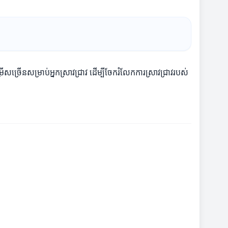
ើសច្រើនសម្រាប់អ្នកស្រាវជ្រាវ ដើម្បីចែករំលែកការស្រាវជ្រាវរបស់