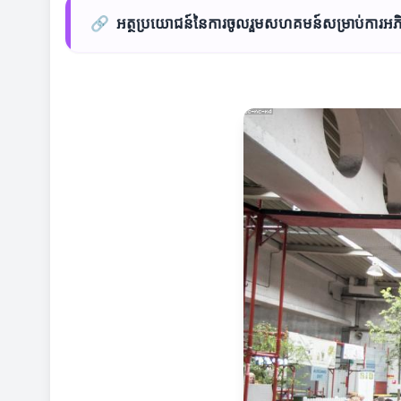
🔗
អត្ថប្រយោជន៍នៃការចូលរួមសហគមន៍សម្រាប់ការអភិវ