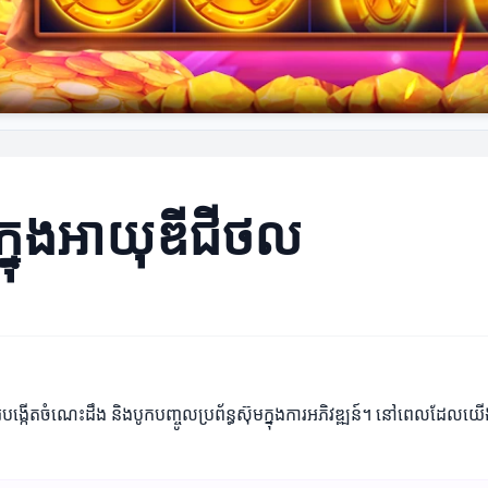
ៅក្នុងអាយុឌីជីថល
ការបង្កើតចំណេះដឹង និងបូកបញ្ចូលប្រព័ន្ធស៊ុមក្នុងការអភិវឌ្ឍន៍។ នៅពេលដែលយើងច