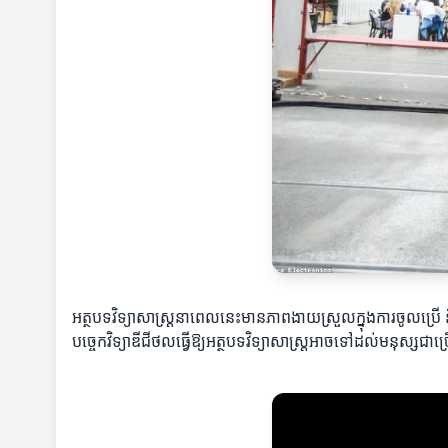
អត្ថបទវិទ្យាសាស្រ្តនាពេលនេះមានភាពងាយស្រួលក្នុងការចូលប្រើ
បច្ចេកវិទ្យាឌីជីថលធ្វើឱ្យអត្ថបទវិទ្យាសាស្រ្តអាចទៅដល់មនុស្សជាច្រ