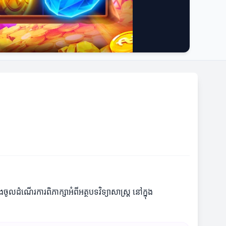
ូលដំណើរការពិភាក្សាអំពីអត្ថបទវិទ្យាសាស្រ្ត នៅក្នុង