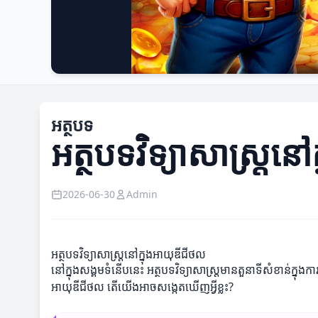
អត្ថបទ
អត្ថបទវិទ្យាសាស្ត្រន
2026-06-30
Admin
អត្ថបទវិទ្យាសាស្ត្រនៅក្នុងអាយុឌីជីថល
នៅក្នុងសង្គមទំនើបនេះ អត្ថបទវិទ្យាសាស្រ្តមានតួនាទីសំខាន់ក្នុង
អាយុឌីជីថល តើយើងអាចសង្កេតឃើញអ្វីខ្លះ?