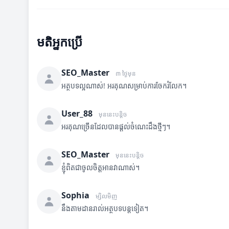
មតិអ្នកប្រើ
SEO_Master
៣ ថ្ងៃមុន
អត្ថបទល្អណាស់! អរគុណសម្រាប់ការចែករំលែក។
User_88
មុននេះបន្តិច
អរគុណច្រើនដែលបានផ្តល់ចំណេះដឹងថ្មីៗ។
SEO_Master
មុននេះបន្តិច
ខ្ញុំពិតជាចូលចិត្តអានវាណាស់។
Sophia
ម្សិលមិញ
នឹងតាមដានរាល់អត្ថបទបន្តទៀត។