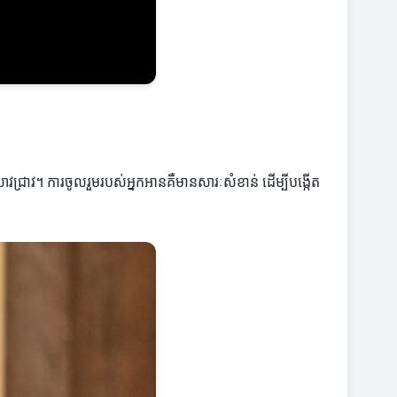
្រាវជ្រាវ។ ការចូលរួមរបស់អ្នកអានគឺមានសារៈសំខាន់ ដើម្បីបង្កើត