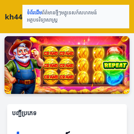
ទំព័រដើម
ព័ត៌មានថ្មីៗ
មគ្គុទេសក៍
សហគមន៍
kh44
អត្ថបទវិទ្យាសាស្រ្ត
បញ្ជីប្រភេទ