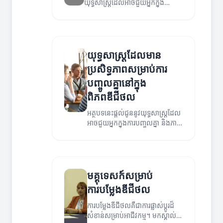
យុទ្ធសាស្ត្រដែលអាចជួយអ្នកក្នុង
ការលូតលាស់នៅក្នុងអាជីវកម្មរបស់អ្នក
ក្នុងឆ្នាំ ២០២៣។
យុទ្ធសាស្ត្រដែលមាន
ប្រសិទ្ធភាពសម្រាប់ការ
បញ្ចូលគ្នានៅក្នុង
ពិភពឌីជីថល
អត្ថបទនេះផ្តល់ជូននូវយុទ្ធសាស្ត្រដែល
អាចជួយអ្នកក្នុងការបញ្ចូលគ្នា និងភាព
ជោគជ័យនៅក្នុងពិភពឌីជីថល។
មគ្គុទេសក៍សម្រាប់
ការបម្លែងឌីជីថល
ការបម្លែងឌីជីថលគឺជាការផ្លាស់ប្តូរដ៏
សំខាន់សម្រាប់អាជីវកម្ម។ មកស្គាល់