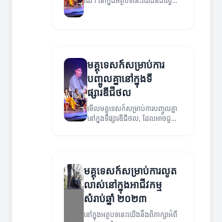
ដែរ។ នៅក្នុងអត្ថបទនេះយើងនឹងស្វែង
យល់ពីគន្លឹះសម្រាប់យុទ្ធ
សាស្ត្រម៉ារកេទីងឌីជីថល។
មគ្គុទេសក៍សម្រាប់ការ
បញ្ចូលគ្នានៅក្នុងទី
ផ្សារឌីជីថល
មើលមគ្គុទេសក៍សម្រាប់ការបញ្ចូលគ្នា
នៅក្នុងទីផ្សារឌីជីថល, ដែលអាចជួយ
អាជីវកម្មរបស់អ្នកឱ្យលូតលាស់។
មគ្គុទេសក៍សម្រាប់ការលូត
លាស់នៅក្នុងអាជីវកម្ម
សំរាប់ឆ្នាំ ២០២៣
នៅក្នុងអត្ថបទនេះយើងនឹងពិភាក្សាអំពី