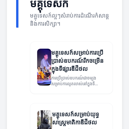
មគ្គុទេសក៍
មគ្គុទេសក៍ល្អៗសំរាប់ការដំណើរកំសាន្ត
និងការសិក្សា។
មគ្គុទេសក៍សម្រាប់ការប្រើ
ប្រាស់ឧបករណ៍រីកចម្រើន
ក្នុងទីផ្សារឌីជីថល
ការប្រើប្រាស់ឧបករណ៍ជាចម្បង
សម្រាប់ការលូតលាស់នៅក្នុងទី
ផ្សារឌីជីថល។
មគ្គុទេសក៍សម្រាប់យុទ្ធ
សាស្ត្រមាតិកាឌីជីថល