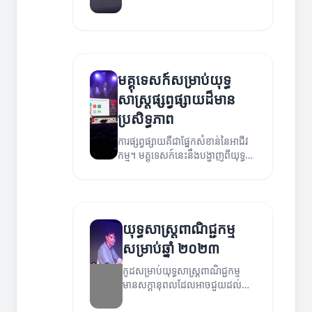
ជំហាននានាក្នុងការបម្លែងឌីជីថល។
មគ្គុទេសក៍សម្រាប់យុទ្ធ
សាស្ត្រផ្សព្វផ្សាយដ៏មាន
ប្រសិទ្ធភាព
ការផ្សព្វផ្សាយគឺជាផ្នែកសំខាន់នៃអាជីវ
កម្ម។ មគ្គុទេសក៍នេះនឹងបង្ហាញពីយុទ្ធ
សាស្ត្រដែលអាចជួយអ្នកពង្រីកការចូល
រួមនិងការលក់។
យុទ្ធសាស្ត្រពាណិជ្ជកម្ម
សម្រាប់ឆ្នាំ ២០២៣
កូដសម្រាប់យុទ្ធសាស្ត្រពាណិជ្ជកម្ម
មានសក្តានុពលដែលអាចជួយដល់
អាជីវកម្មរបស់អ្នកនៅឆ្នាំ ២០២៣។