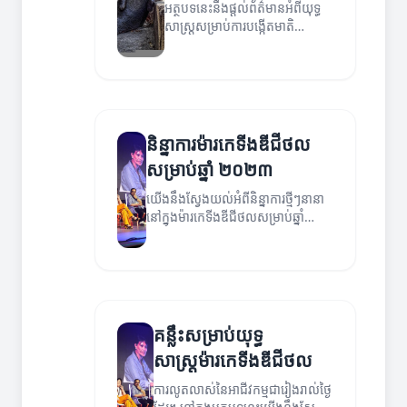
អត្ថបទនេះនឹងផ្តល់ព័ត៌មានអំពីយុទ្ធ
សាស្ត្រសម្រាប់ការបង្កើតមាតិ
កាឌីជីថលដ៏មានប្រសិទ្ធភាព។
និន្នាការម៉ារកេទីងឌីជីថល
សម្រាប់ឆ្នាំ ២០២៣
យើងនឹងស្វែងយល់អំពីនិន្នាការថ្មីៗនានា
នៅក្នុងម៉ារកេទីងឌីជីថលសម្រាប់ឆ្នាំ
២០២៣ ហើយគេនឹងដឹងថាតើធ្វើដូចម្តេច
ដើម្បីឱ្យអាជីវកម្មរបស់អ្នកចំណេញលើទី
ផ្សារនេះ។
គន្លឹះសម្រាប់យុទ្ធ
សាស្ត្រម៉ារកេទីងឌីជីថល
ការលូតលាស់នៃអាជីវកម្មជារៀងរាល់ថ្ងៃ